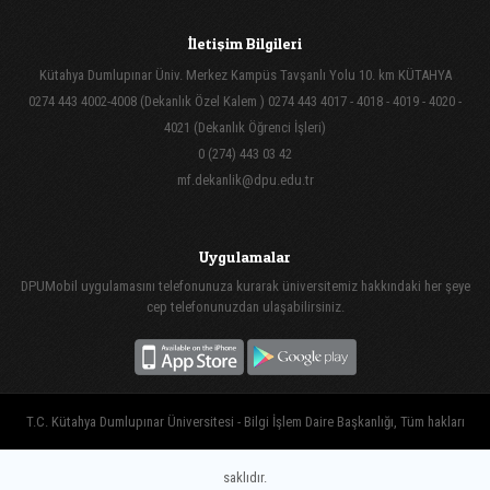
İletişim Bilgileri
Kütahya Dumlupınar Üniv. Merkez Kampüs Tavşanlı Yolu 10. km KÜTAHYA
0274 443 4002-4008 (Dekanlık Özel Kalem ) 0274 443 4017 - 4018 - 4019 - 4020 -
4021 (Dekanlık Öğrenci İşleri)
0 (274) 443 03 42
mf.dekanlik@dpu.edu.tr
Uygulamalar
DPUMobil uygulamasını telefonunuza kurarak üniversitemiz hakkındaki her şeye
cep telefonunuzdan ulaşabilirsiniz.
T.C. Kütahya Dumlupınar Üniversitesi - Bilgi İşlem Daire Başkanlığı, Tüm hakları
saklıdır.