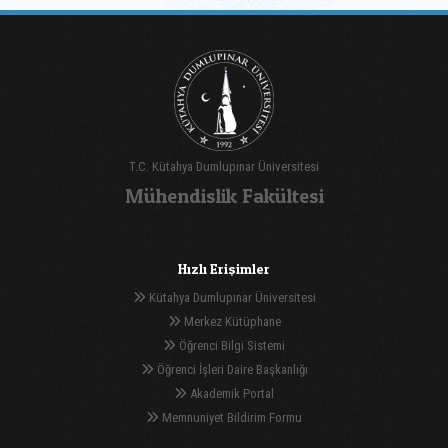
T.C. Kütahya Dumlupınar Üniversitesi
Mühendislik Fakültesi
Hızlı Erişimler
Kütahya Dumlupınar Üniversitesi
Merkez Kütüphane
Öğrenci Bilgi Sistemi
Öğrenci İşleri Daire Başkanlığı
Akademik Portal
Memnuniyet Bildirim Formu