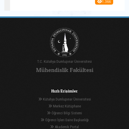
1.366
T.C. Kütahya Dumlupınar Üniversitesi
Mühendislik Fakültesi
Hızlı Erişimler
Kütahya Dumlupınar Üniversitesi
Merkez Kütüphane
Öğrenci Bilgi Sistemi
Öğrenci İşleri Daire Başkanlığı
Akademik Portal