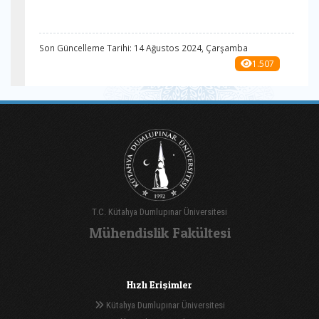
Son Güncelleme Tarihi: 14 Ağustos 2024, Çarşamba
1.507
T.C. Kütahya Dumlupınar Üniversitesi
Mühendislik Fakültesi
Hızlı Erişimler
Kütahya Dumlupınar Üniversitesi