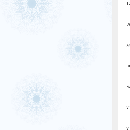
To
Dı
Ar
Du
Na
Yü
Ya