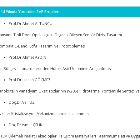
14 Yılında Yürütülen BAP Projeleri
Prof.Dr.Ahmet ALTUNCU
ansıma Tipli Fiber Optik Uçucu Organik Bileşen Sensör Dizisi Tasarımı
ompakt C-Bandı Edfa Tasarımı ve Prototiplemesi
Prof.Dr.Ahmet AYDIN
e Bölgesi Leonarditlerinden Hümik Asit Üretiminin Araştırılması
Prof.Dr.Hasan GÖÇMEZ
nokritalin Vanadyum Oksit Tozlarının (V205) Hidrotermal Yöntemi ile Sentezi v
Doç.Dr.Veli UZ
iküler Kristalizasyon Mekanizmalarının İncelenmesi
Doç.Dr.İsmet ÇELİK
LTEM Eklemeli İmalat Teknolojileri İle Eğitim Materyalleri Tasarımı,İmalatı ve Uyg