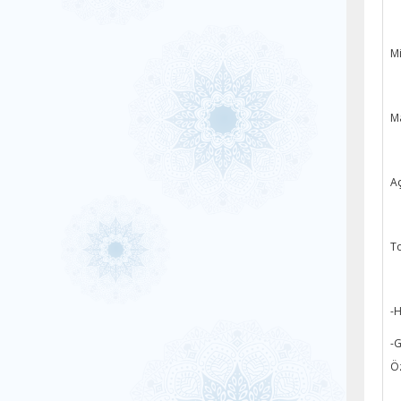
Mi
Ma
Aç
To
-H
-G
Öz