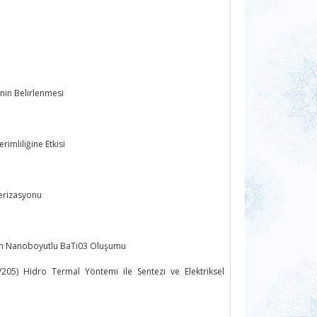
inin Belirlenmesi
imliliğine Etkisi
terizasyonu
ndan Nanoboyutlu BaTi03 Oluşumu
(V205) Hidro Termal Yöntemi ile Sentezi ve Elektriksel