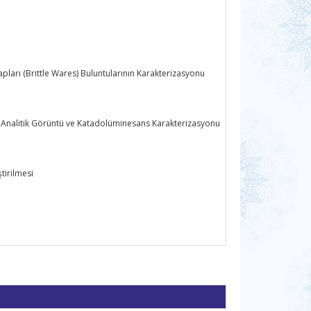
arı (Brittle Wares) Buluntularının Karakterizasyonu
le Analitik Görüntü ve Katadolüminesans Karakterizasyonu
tirilmesi