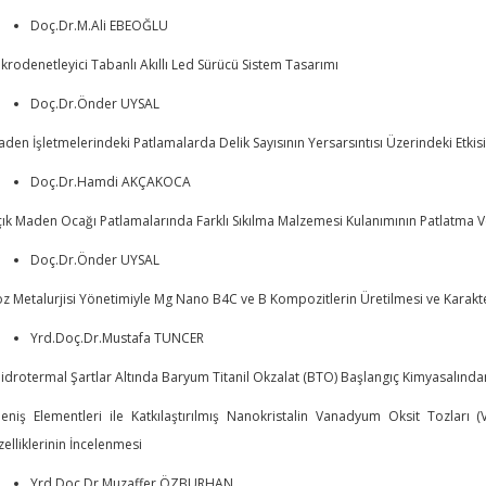
Doç.Dr.M.Ali EBEOĞLU
krodenetleyici Tabanlı Akıllı Led Sürücü Sistem Tasarımı
Doç.Dr.Önder UYSAL
den İşletmelerindeki Patlamalarda Delik Sayısının Yersarsıntısı Üzerindeki Etkis
Doç.Dr.Hamdi AKÇAKOCA
ık Maden Ocağı Patlamalarında Farklı Sıkılma Malzemesi Kulanımının Patlatma Ver
Doç.Dr.Önder UYSAL
z Metalurjisi Yönetimiyle Mg Nano B4C ve B Kompozitlerin Üretilmesi ve Karak
Yrd.Doç.Dr.Mustafa TUNCER
idrotermal Şartlar Altında Baryum Titanil Okzalat (BTO) Başlangıç Kimyasalı
eniş Elementleri ile Katkılaştırılmış Nanokristalin Vanadyum Oksit Tozları 
elliklerinin İncelenmesi
Yrd.Doç.Dr.Muzaffer ÖZBURHAN