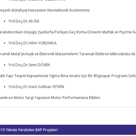
vşanlı (Kütahya) Havzasının Neotektonik İncelenmesi
Yrd.Doç.Dr.Ali İSSİ
rabebezikan Höyüğü (Şanlurfa/Türkiye) Geç Roma Dönemi Mutfak ve Pişirme Kapl
Yrd.Doç.Dr.Hilmi YURDAKUL
ramik Metal Jeolojik ve Eletronik Malzemelerin Taramalı Elektron Mikroskobu i
Yrd.Doç.Dr.Sami DÖVEN
skli Yapı Tespiti Kapsamında Yığma Bina Analizi İçin Bir Bilgisayar Programı Geliş
Yrd.Doç.Dr.Asım Gökhan YETKİN
enkron Motor Sargı Yapısının Motor Performansına Etkileri
13 Yılında Yürütülen BAP Projeleri