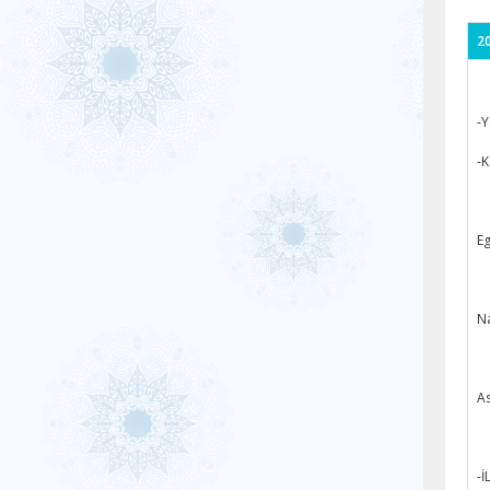
20
-Y
-K
Eg
Na
As
-İ