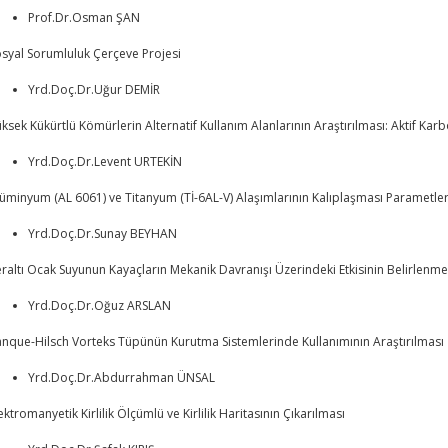
Prof.Dr.Osman ŞAN
syal Sorumluluk Çerçeve Projesi
Yrd.Doç.Dr.Uğur DEMİR
ksek Kükürtlü Kömürlerin Alternatif Kullanım Alanlarının Araştırılması: Aktif K
Yrd.Doç.Dr.Levent URTEKİN
üminyum (AL 6061) ve Titanyum (Tİ-6AL-V) Alaşımlarının Kalıplaşması Parametleri
Yrd.Doç.Dr.Sunay BEYHAN
raltı Ocak Suyunun Kayaçların Mekanik Davranışı Üzerindeki Etkisinin Belirlenme
Yrd.Doç.Dr.Oğuz ARSLAN
nque-Hilsch Vorteks Tüpünün Kurutma Sistemlerinde Kullanımının Araştırılması
Yrd.Doç.Dr.Abdurrahman ÜNSAL
ektromanyetik Kirlilik Ölçümlü ve Kirlilik Haritasının Çıkarılması