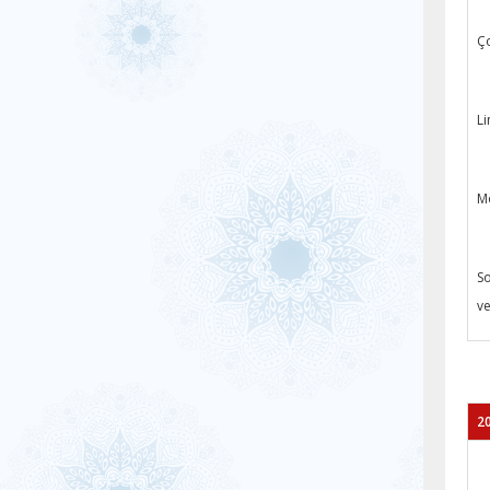
Ço
Li
Mo
So
ve
20