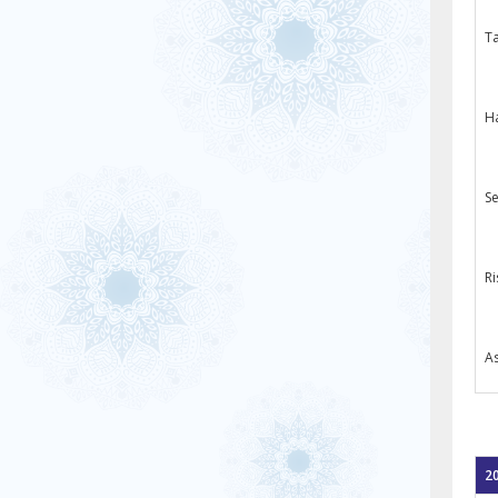
Ta
Ha
Se
Ri
As
20