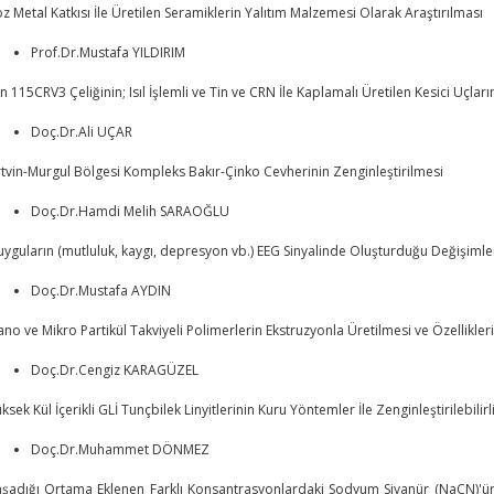
z Metal Katkısı İle Üretilen Seramiklerin Yalıtım Malzemesi Olarak Araştırılması
Prof.Dr.Mustafa YILDIRIM
n 115CRV3 Çeliğinin; Isıl İşlemli ve Tin ve CRN İle Kaplamalı Üretilen Kesici Uçla
Doç.Dr.Ali UÇAR
tvin-Murgul Bölgesi Kompleks Bakır-Çinko Cevherinin Zenginleştirilmesi
Doç.Dr.Hamdi Melih SARAOĞLU
yguların (mutluluk, kaygı, depresyon vb.) EEG Sinyalinde Oluşturduğu Değişimler
Doç.Dr.Mustafa AYDIN
no ve Mikro Partikül Takviyeli Polimerlerin Ekstruzyonla Üretilmesi ve Özellikleri
Doç.Dr.Cengiz KARAGÜZEL
ksek Kül İçerikli GLİ Tunçbilek Linyitlerinin Kuru Yöntemler İle Zenginleştirilebilirl
Doç.Dr.Muhammet DÖNMEZ
şadığı Ortama Eklenen Farklı Konsantrasyonlardaki Sodyum Siyanür (NaCN)'ün