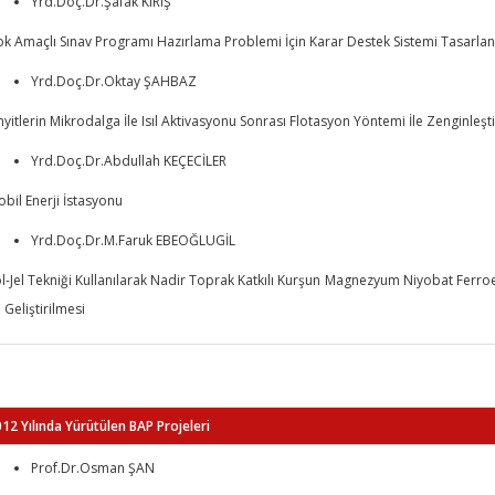
Yrd.Doç.Dr.Şafak KIRIŞ
k Amaçlı Sınav Programı Hazırlama Problemi İçin Karar Destek Sistemi Tasarlanm
Yrd.Doç.Dr.Oktay ŞAHBAZ
nyitlerin Mikrodalga İle Isıl Aktivasyonu Sonrası Flotasyon Yöntemi İle Zenginleştiri
Yrd.Doç.Dr.Abdullah KEÇECİLER
bil Enerji İstasyonu
Yrd.Doç.Dr.M.Faruk EBEOĞLUGİL
l-Jel Tekniği Kullanılarak Nadir Toprak Katkılı Kurşun Magnezyum Niyobat Ferroe
 Geliştirilmesi
12 Yılında Yürütülen BAP Projeleri
Prof.Dr.Osman ŞAN