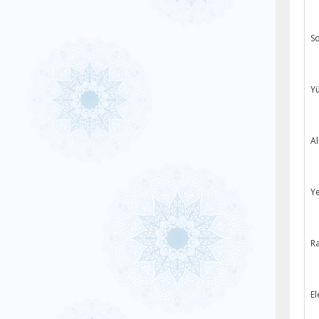
So
Yü
Al
Ye
Ra
El